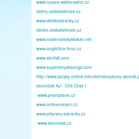
www.rysava.websnadno.cz
dejiny.ceskatelevize.cz
www.detskestranky.cz
decko.ceskatelevize.cz
www.matematickyklokan.net
www.anglictina-hrou.cz
www.storfall.com
www.supersimplesongs.com
http://www.jazyky-online.info/deti/obrazkovy-slovnik
slovníček AJ - Chit Chat 1
www.pravopisne.cz
www.onlinecviceni.cz
www.pripravy.estranky.cz
www.slovnicek.cz