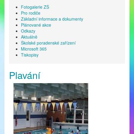
Fotogalerie ZŠ
Pro rodiče
Základní informace a dokumenty
Plánované akce
Odkazy
Aktuálně
Školské poradenské zařízení
Microsoft 365
Tiskopisy
Plavání