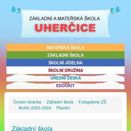
MATEŘSKÁ ŠKOLA
ZÁKLADNÍ ŠKOLA
ŠKOLNÍ JÍDELNA
ŠKOLNÍ DRUŽINA
ÚŘEDNÍ DESKA
EDOOKIT
Úvodní stránka
Základní škola
Fotogalerie ZŠ
Archiv 2023-2024
Plavání
Základní škola