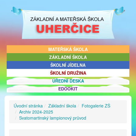
MATEŘSKÁ ŠKOLA
ZÁKLADNÍ ŠKOLA
ŠKOLNÍ JÍDELNA
ŠKOLNÍ DRUŽINA
ÚŘEDNÍ DESKA
EDOOKIT
Úvodní stránka
Základní škola
Fotogalerie ZŠ
Archiv 2024-2025
Svatomartinský lampionový průvod