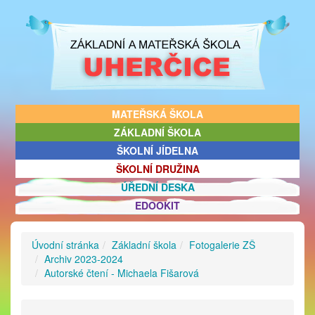
MATEŘSKÁ ŠKOLA
ZÁKLADNÍ ŠKOLA
ŠKOLNÍ JÍDELNA
ŠKOLNÍ DRUŽINA
ÚŘEDNÍ DESKA
EDOOKIT
Úvodní stránka
Základní škola
Fotogalerie ZŠ
Archiv 2023-2024
Autorské čtení - Michaela Fišarová