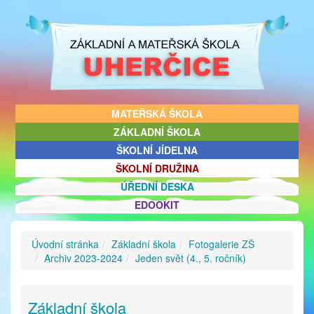
MATEŘSKÁ ŠKOLA
ZÁKLADNÍ ŠKOLA
ŠKOLNÍ JÍDELNA
ŠKOLNÍ DRUŽINA
ÚŘEDNÍ DESKA
EDOOKIT
Úvodní stránka
Základní škola
Fotogalerie ZŠ
Archiv 2023-2024
Jeden svět (4., 5. ročník)
Základní škola