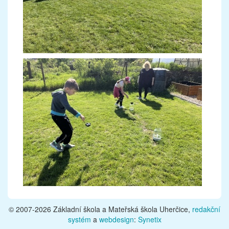
© 2007-2026 Základní škola a Mateřská škola Uherčice,
redakční
systém
a
webdesign
:
Synetix