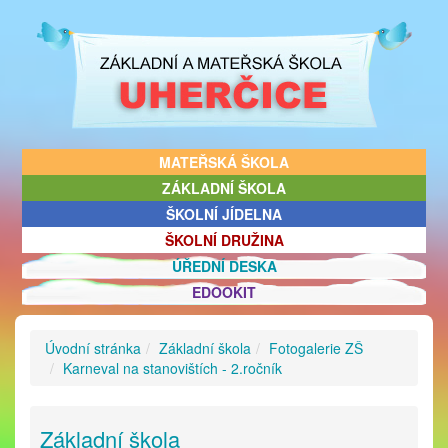
MATEŘSKÁ ŠKOLA
ZÁKLADNÍ ŠKOLA
ŠKOLNÍ JÍDELNA
ŠKOLNÍ DRUŽINA
ÚŘEDNÍ DESKA
EDOOKIT
Úvodní stránka
Základní škola
Fotogalerie ZŠ
Karneval na stanovištích - 2.ročník
Základní škola