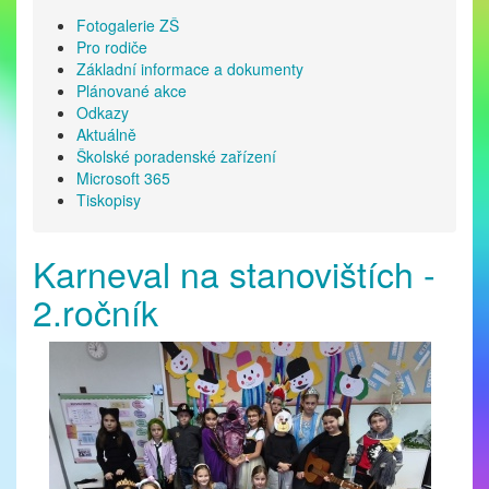
Fotogalerie ZŠ
Pro rodiče
Základní informace a dokumenty
Plánované akce
Odkazy
Aktuálně
Školské poradenské zařízení
Microsoft 365
Tiskopisy
Karneval na stanovištích -
2.ročník