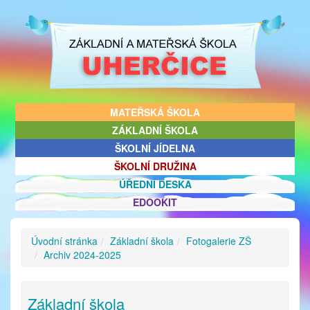
MATEŘSKÁ ŠKOLA
ZÁKLADNÍ ŠKOLA
ŠKOLNÍ JÍDELNA
ŠKOLNÍ DRUŽINA
ÚŘEDNÍ DESKA
EDOOKIT
Úvodní stránka
Základní škola
Fotogalerie ZŠ
Archiv 2024-2025
Základní škola