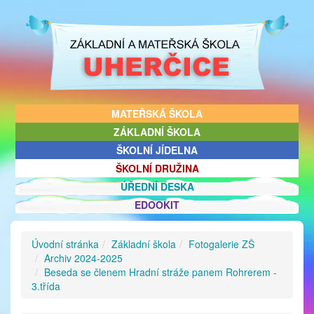
MATEŘSKÁ ŠKOLA
ZÁKLADNÍ ŠKOLA
ŠKOLNÍ JÍDELNA
ŠKOLNÍ DRUŽINA
ÚŘEDNÍ DESKA
EDOOKIT
Úvodní stránka
Základní škola
Fotogalerie ZŠ
Archiv 2024-2025
Beseda se členem Hradní stráže panem Rohrerem -
3.třída