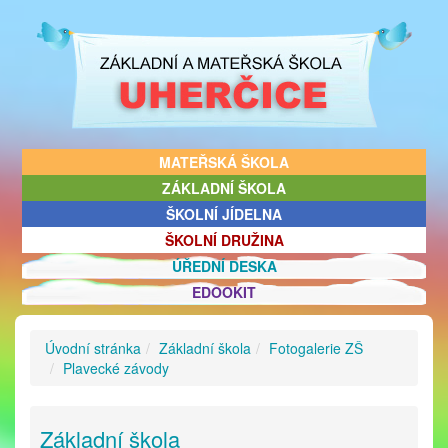
MATEŘSKÁ ŠKOLA
ZÁKLADNÍ ŠKOLA
ŠKOLNÍ JÍDELNA
ŠKOLNÍ DRUŽINA
ÚŘEDNÍ DESKA
EDOOKIT
Úvodní stránka
Základní škola
Fotogalerie ZŠ
Plavecké závody
Základní škola