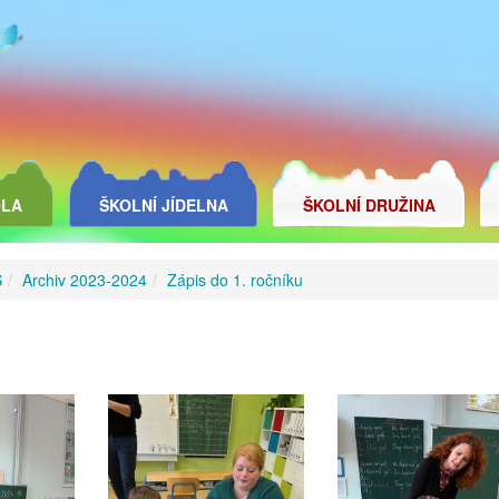
OLA
ŠKOLNÍ JÍDELNA
ŠKOLNÍ DRUŽINA
Š
Archiv 2023-2024
Zápis do 1. ročníku