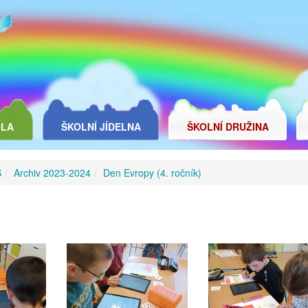
OLA
ŠKOLNÍ JÍDELNA
ŠKOLNÍ DRUŽINA
Š
Archiv 2023-2024
Den Evropy (4. ročník)