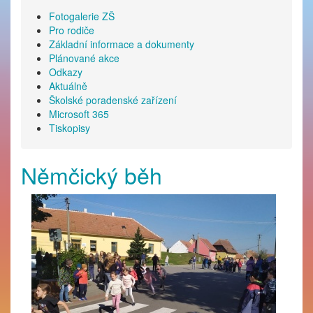
Fotogalerie ZŠ
Pro rodiče
Základní informace a dokumenty
Plánované akce
Odkazy
Aktuálně
Školské poradenské zařízení
Microsoft 365
Tiskopisy
Němčický běh