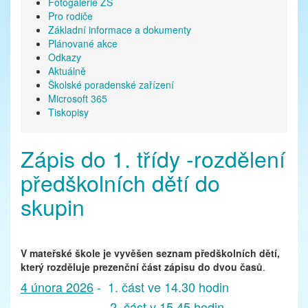
Fotogalerie ZŠ
Pro rodiče
Základní informace a dokumenty
Plánované akce
Odkazy
Aktuálně
Školské poradenské zařízení
Microsoft 365
Tiskopisy
Zápis do 1. třídy -rozdělení
předškolních dětí do
skupin
V mateřské škole je vyvěšen seznam předškolních dětí,
který rozděluje prezenční část zápisu do dvou časů
.
4 února 2026
- 1. část ve 14.30 hodin
2. část v 15.45 hodin.