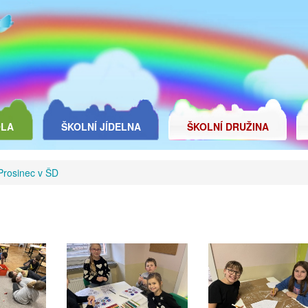
OLA
ŠKOLNÍ JÍDELNA
ŠKOLNÍ DRUŽINA
Prosinec v ŠD