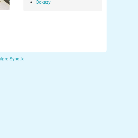
Odkazy
ign
:
Synetix