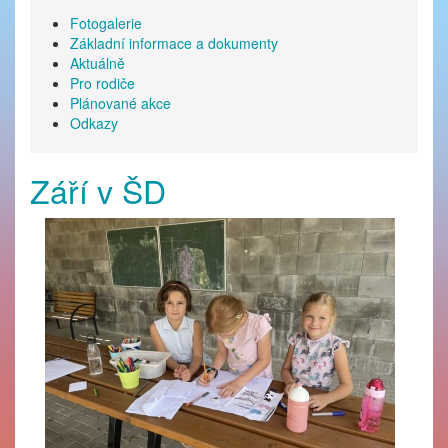
Fotogalerie
Základní informace a dokumenty
Aktuálně
Pro rodiče
Plánované akce
Odkazy
Září v ŠD