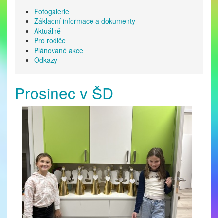
Fotogalerie
Základní informace a dokumenty
Aktuálně
Pro rodiče
Plánované akce
Odkazy
Prosinec v ŠD