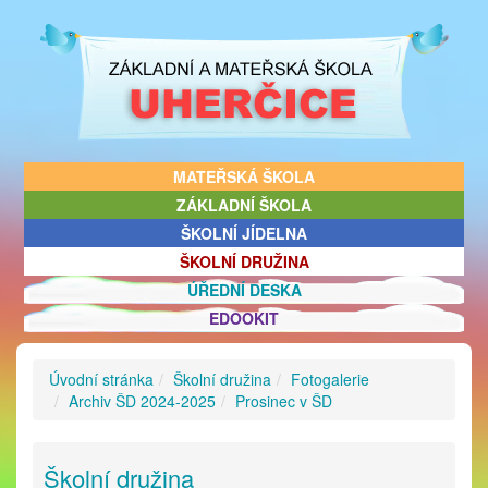
MATEŘSKÁ ŠKOLA
ZÁKLADNÍ ŠKOLA
ŠKOLNÍ JÍDELNA
ŠKOLNÍ DRUŽINA
ÚŘEDNÍ DESKA
EDOOKIT
Úvodní stránka
Školní družina
Fotogalerie
Archiv ŠD 2024-2025
Prosinec v ŠD
Školní družina