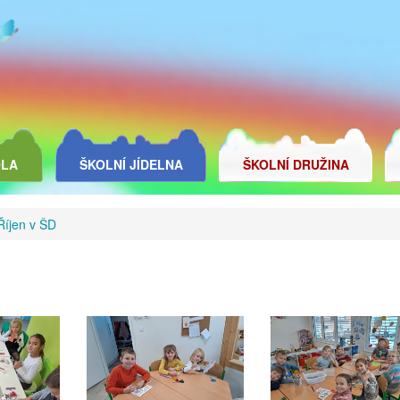
OLA
ŠKOLNÍ JÍDELNA
ŠKOLNÍ DRUŽINA
Říjen v ŠD