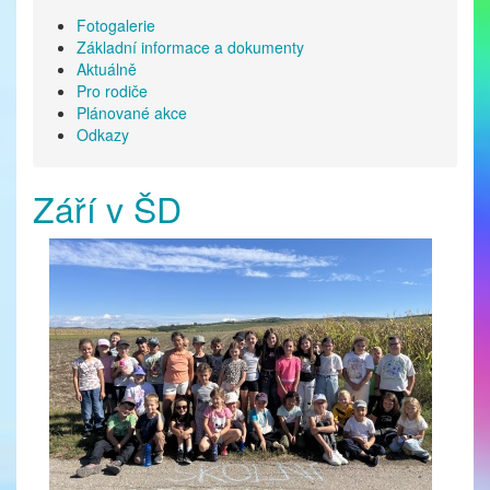
Fotogalerie
Základní informace a dokumenty
Aktuálně
Pro rodiče
Plánované akce
Odkazy
Září v ŠD