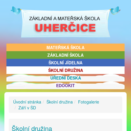
MATEŘSKÁ ŠKOLA
ZÁKLADNÍ ŠKOLA
ŠKOLNÍ JÍDELNA
ŠKOLNÍ DRUŽINA
ÚŘEDNÍ DESKA
EDOOKIT
Úvodní stránka
Školní družina
Fotogalerie
Září v ŠD
Školní družina