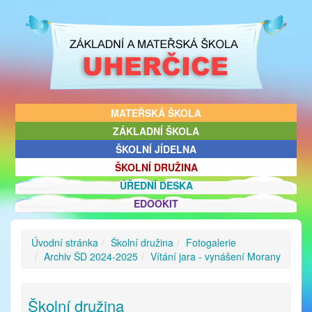
MATEŘSKÁ ŠKOLA
ZÁKLADNÍ ŠKOLA
ŠKOLNÍ JÍDELNA
ŠKOLNÍ DRUŽINA
ÚŘEDNÍ DESKA
EDOOKIT
Úvodní stránka
Školní družina
Fotogalerie
Archiv ŠD 2024-2025
Vítání jara - vynášení Morany
Školní družina