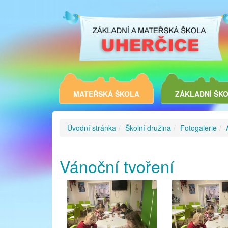
MATEŘSKÁ ŠKOLA
ZÁKLADNÍ ŠK
Úvodní stránka
Školní družina
Fotogalerie
Vánoční tvoření