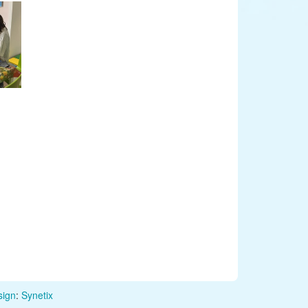
ign
:
Synetix