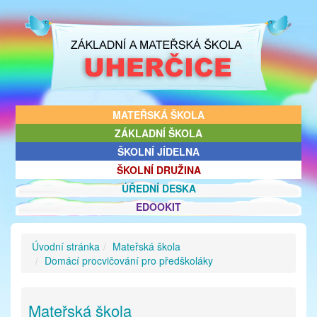
MATEŘSKÁ ŠKOLA
ZÁKLADNÍ ŠKOLA
ŠKOLNÍ JÍDELNA
ŠKOLNÍ DRUŽINA
ÚŘEDNÍ DESKA
EDOOKIT
Úvodní stránka
Mateřská škola
Domácí procvičování pro předškoláky
Mateřská škola