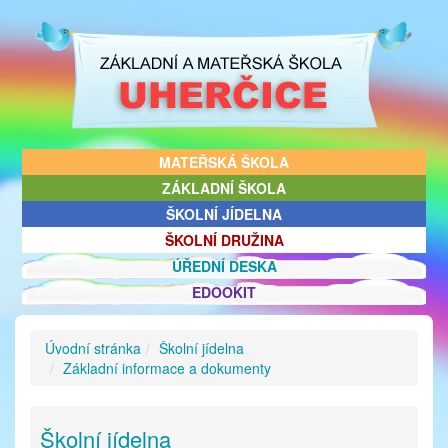
MATEŘSKÁ ŠKOLA
ZÁKLADNÍ ŠKOLA
ŠKOLNÍ JÍDELNA
ŠKOLNÍ DRUŽINA
ÚŘEDNÍ DESKA
EDOOKIT
Úvodní stránka
Školní jídelna
Základní informace a dokumenty
Školní jídelna